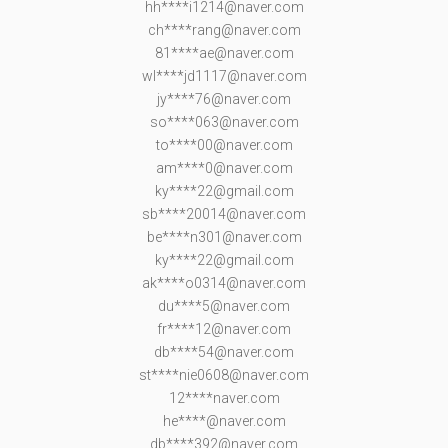
hh****
i1214@naver.com
ch****
rang@naver.com
81****
ae@naver.com
wl****
jd1117@naver.com
jy****
76@naver.com
so****
063@naver.com
to****
00@naver.com
am****
0@naver.com
ky****
22@gmail.com
sb****
20014@naver.com
be****
n301@naver.com
ky****
22@gmail.com
ak****
o0314@naver.com
du****
5@naver.com
fr****
12@naver.com
db****
54@naver.com
st****
nie0608@naver.com
12****naver.com
he****@naver.com
db****
392@naver.com