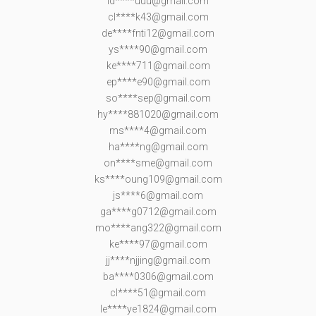
ld****
uuu@gmail.com
cl****
k43@gmail.com
de****
fnti12@gmail.com
ys****
90@gmail.com
ke****
711@gmail.com
ep****
e90@gmail.com
so****
sep@gmail.com
hy****
881020@gmail.com
ms****
4@gmail.com
ha****
ng@gmail.com
on****
sme@gmail.com
ks****
oung109@gmail.com
js****
6@gmail.com
ga****
g0712@gmail.com
mo****
ang322@gmail.com
ke****
97@gmail.com
jj****
njjing@gmail.com
ba****
0306@gmail.com
cl****
51@gmail.com
le****
ye1824@gmail.com