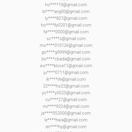
ho****
19@gmail.com
bi****
ang00@gmail.com
ly****
827@gmail.com
ho****
lly0201@gmail.com
fa****
0000@gmail.com
sc****
s@gmail.com
mo****
010126@gmail.com
go****
g9999@gmail.com
bo****
cbada@gmail.com
wo****
klove11@gmail.com
ju****
0711@gmail.com
ik****
ife@gmail.com
22****
hs22@gmail.com
yo****
y0525@gmail.com
cu****
27@gmail.com
mi****
9324@gmail.com
ja****
052000@gmail.com
le****
hwa@gmail.com
en****
hy@gmail.com