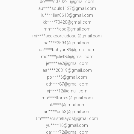
do****
n070221@gmail.com
au****
souls1127@gmail.com
lu****
lien0610@gmail.com
kk****
70420@gmail.com
mh****
icpa@gmail.com
mi****
seokcoreiadosul@gmail.com
aa****
3594@gmail.com
da****
bohyun89@gmail.com
mo****
juliet83@gmail.com
je****
ee2@gmail.com
aa****
20319@gmail.com
po****
6@gmail.com
ad****
87@gmail.com
yj****
12@gmail.com
ma****
ltorres@gmail.com
ak****@gmail.com
an****
un53@gmail.com
Ch****
ecristelrayos@gmail.com
yu****
16@gmail.com
da****
72@gmail.com