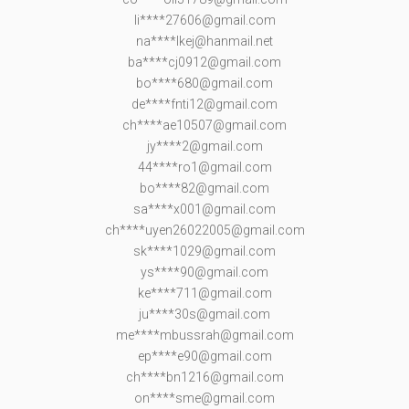
li****
27606@gmail.com
na****
lkej@hanmail.net
ba****
cj0912@gmail.com
bo****
680@gmail.com
de****
fnti12@gmail.com
ch****
ae10507@gmail.com
jy****
2@gmail.com
44****
ro1@gmail.com
bo****
82@gmail.com
sa****
x001@gmail.com
ch****
uyen26022005@gmail.com
sk****
1029@gmail.com
ys****
90@gmail.com
ke****
711@gmail.com
ju****
30s@gmail.com
me****
mbussrah@gmail.com
ep****
e90@gmail.com
ch****
bn1216@gmail.com
on****
sme@gmail.com