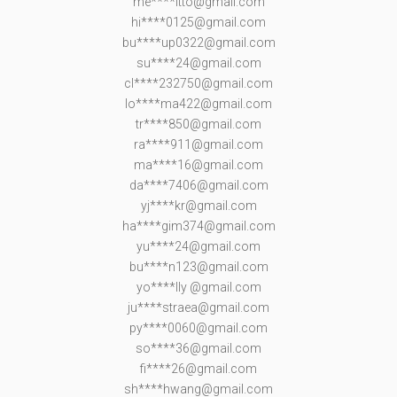
me****
itto@gmail.com
hi****
0125@gmail.com
bu****
up0322@gmail.com
su****
24@gmail.com
cl****
232750@gmail.com
lo****
ma422@gmail.com
tr****
850@gmail.com
ra****
911@gmail.com
ma****
16@gmail.com
da****
7406@gmail.com
yj****
kr@gmail.com
ha****
gim374@gmail.com
yu****
24@gmail.com
bu****
n123@gmail.com
yo****lly @gmail.com
ju****
straea@gmail.com
py****
0060@gmail.com
so****
36@gmail.com
fi****
26@gmail.com
sh****
hwang@gmail.com