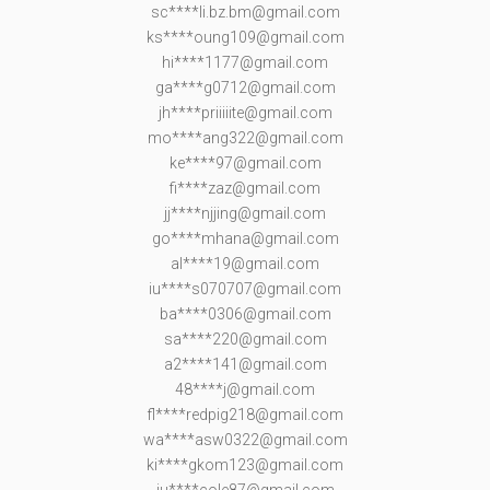
sc****
li.bz.bm@gmail.com
ks****
oung109@gmail.com
hi****
1177@gmail.com
ga****
g0712@gmail.com
jh****
priiiiite@gmail.com
mo****
ang322@gmail.com
ke****
97@gmail.com
fi****
zaz@gmail.com
jj****
njjing@gmail.com
go****
mhana@gmail.com
al****
19@gmail.com
iu****
s070707@gmail.com
ba****
0306@gmail.com
sa****
220@gmail.com
a2****
141@gmail.com
48****
j@gmail.com
fl****
redpig218@gmail.com
wa****
asw0322@gmail.com
ki****
gkom123@gmail.com