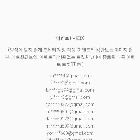
이벤트1 지급X
(양식에 맞지 않게 트위터 계정 작성 ,이벤트와 상관없는 이미지 첨
부, 리트윗안보임, 이벤트와 상관없는 트윗 RT, 이미 종료된 다른 이벤
트 트윗RT 등 )
vn****
4@gmail.com
le****
2@gmail.com
k.****
gib94@gmail.com
yi****
3@gmail.com
co****
0322@gmail.com
lm****
0601@gmail.com
da****
9122@gmail.com
mi****
g509@gmail.com
yo****
660@gmail.com