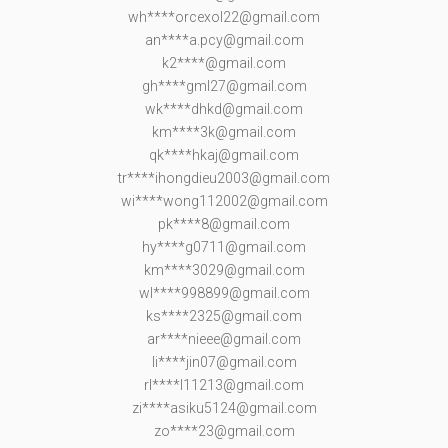
wh****
orcexol22@gmail.com
an****
a.pcy@gmail.com
k2****@gmail.com
gh****
gml27@gmail.com
wk****
dhkd@gmail.com
km****
3k@gmail.com
qk****
hkaj@gmail.com
tr****
ihongdieu2003@gmail.com
wi****
wong112002@gmail.com
pk****
8@gmail.com
hy****
g0711@gmail.com
km****
3029@gmail.com
wl****
998899@gmail.com
ks****
2325@gmail.com
ar****
nieee@gmail.com
li****
jin07@gmail.com
rl****
l11213@gmail.com
zi****
asiku5124@gmail.com
zo****
23@gmail.com