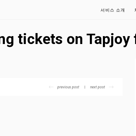
서비스 소개
ng tickets on Tapjoy 
previous post
next post