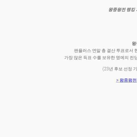
왕중왕전 랭킹 
.
.
왕
팬플러스 연말 총 결산 투표로서 
가장 많은 득표 수를 보유한 명예의 전
(23년 후보 선정 
> 왕중왕전
.
.