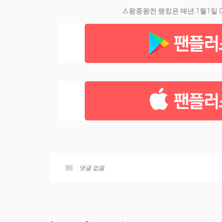
⚠왕중왕전 랭킹은 매년 1월1일 
.
댓글 없음