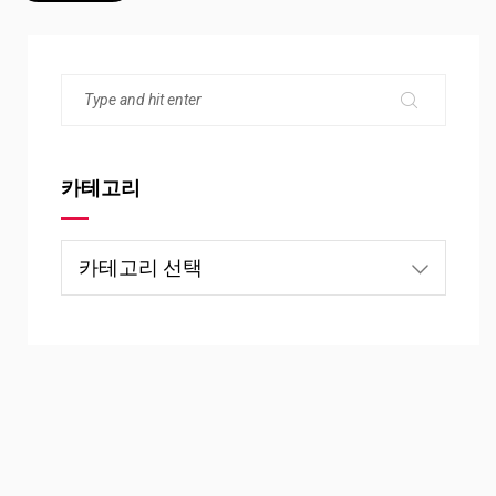
카테고리
카
테
고
리