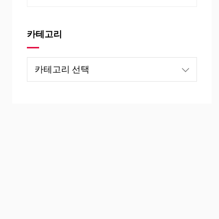
카테고리
카
테
고
리