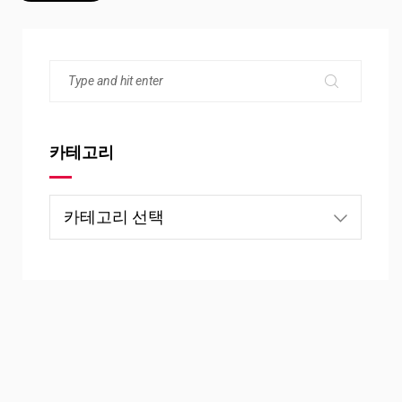
카테고리
카
테
고
리