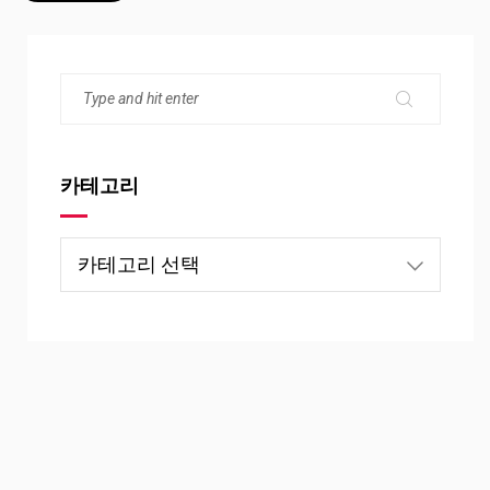
카테고리
카
테
고
리