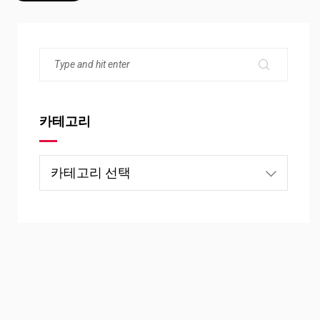
카테고리
카
테
고
리