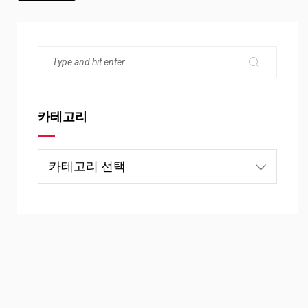
카테고리
카
테
고
리