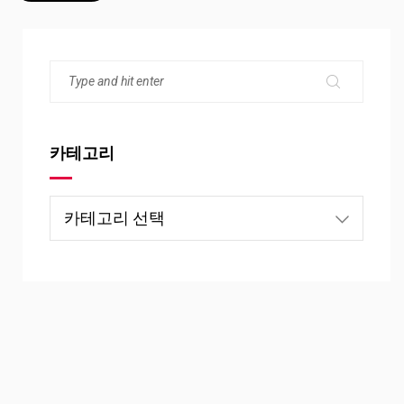
카테고리
카
테
고
리