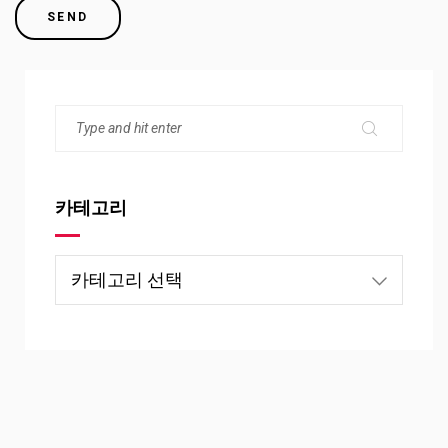
카테고리
카
테
고
리