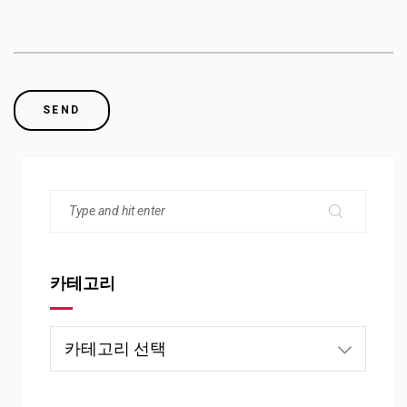
카테고리
카
테
고
리