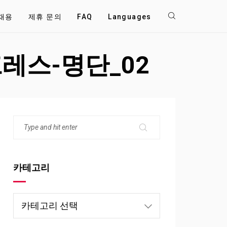
채용
제휴 문의
FAQ
Languages
레스-명단_02
카테고리
카
테
고