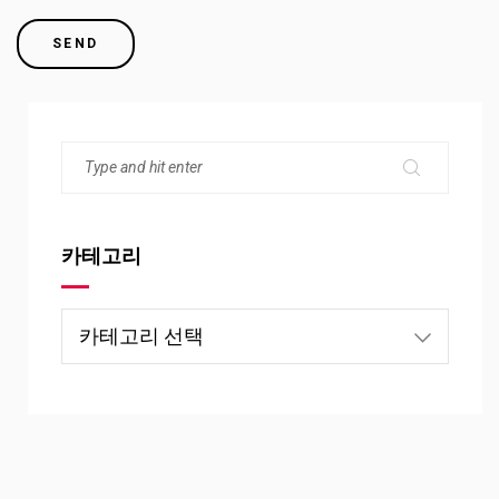
카테고리
카
테
고
리