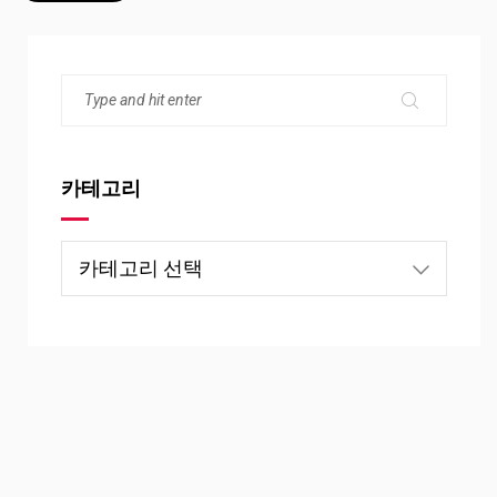
카테고리
카
테
고
리