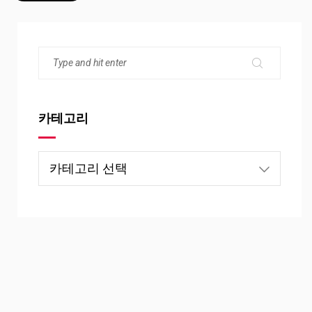
카테고리
카
테
고
리