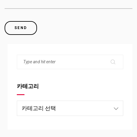
카테고리
카
테
고
리