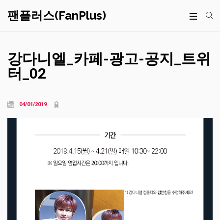
팬플러스(FanPlus)
강다니엘_카페-광고-공지_트위
터_02
04/01/2019