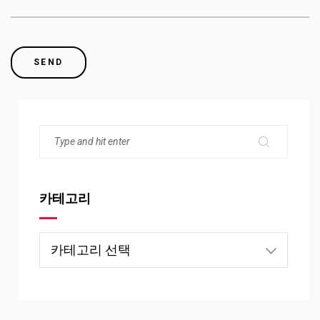
카테고리
카
테
고
리