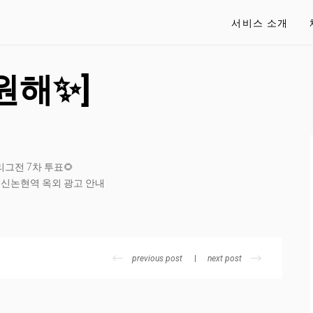
서비스 소개
원해✨]
 리그전 7차 투표🌻
남 신논현역 옥외 광고 안내
previous post
next post