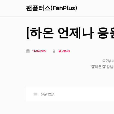
팬플러스(FanPlus)
[하은 언제나 응
11/07/2023
광고(AD)
🌻2부
🏆하은🏆 강
댓글 없음