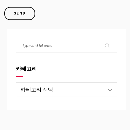
카테고리
카
테
고
리