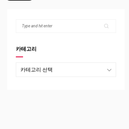
카테고리
카
테
고
리