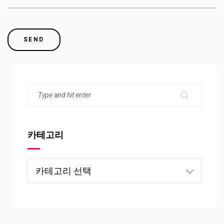
카테고리
카
테
고
리