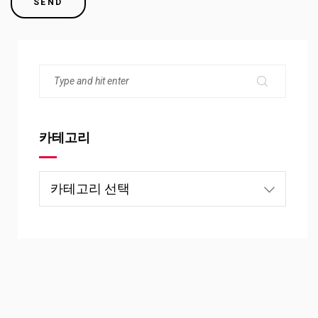
카테고리
카
테
고
리