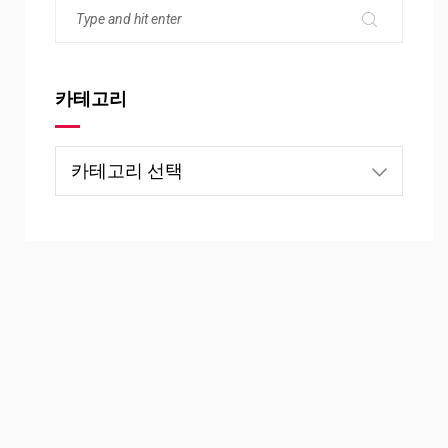
카테고리
카
테
고
리