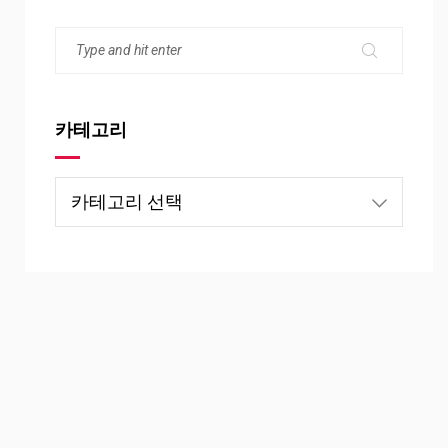
카테고리
카
테
고
리