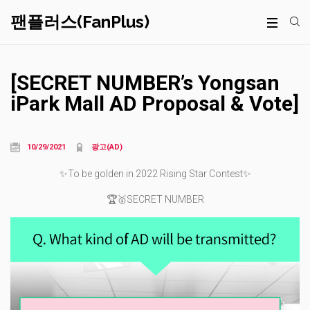
팬플러스(FanPlus)
[SECRET NUMBER’s Yongsan
iPark Mall AD Proposal & Vote]
10/29/2021
광고(AD)
✨To be golden in 2022 Rising Star Contest✨
🏆🥇SECRET NUMBER