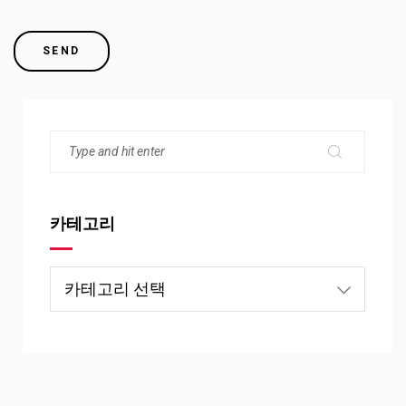
카테고리
카
테
고
리