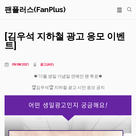
팬플러스(FanPlus)
[김우석 지하철 광고 응모 이벤
트]
09/08/2021
광고(AD)
🍁10월 생일·기념일 연예인 팬 투표🍁
🏆김우석🏆 지하철 광고 시안 응모 공지