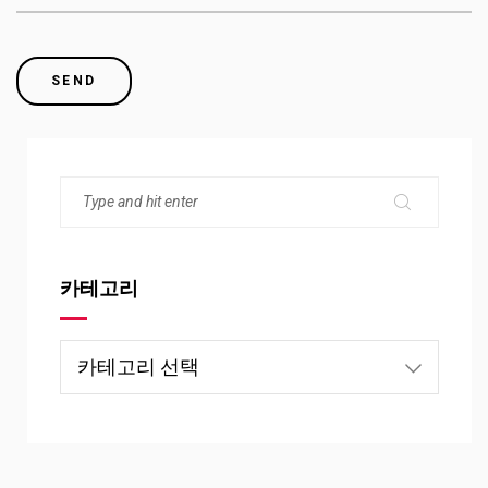
카테고리
카
테
고
리