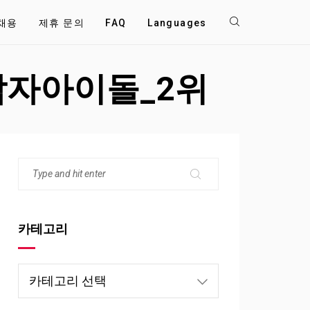
채용
제휴 문의
FAQ
Languages
남자아이돌_2위
카테고리
카
테
고