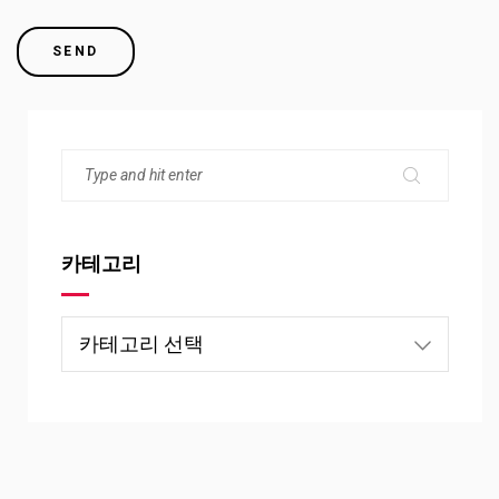
카테고리
카
테
고
리