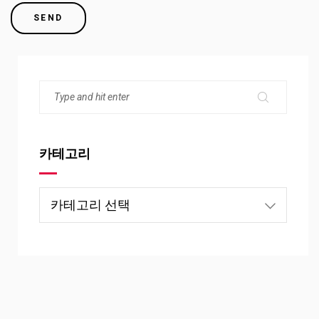
카테고리
카
테
고
리