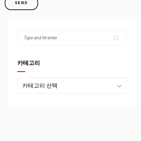
카테고리
카
테
고
리