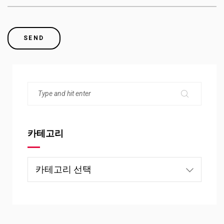
카테고리
카
테
고
리