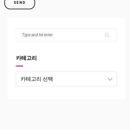
카테고리
카
테
고
리