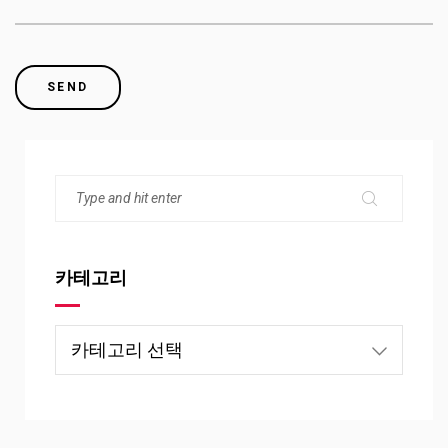
카테고리
카
테
고
리