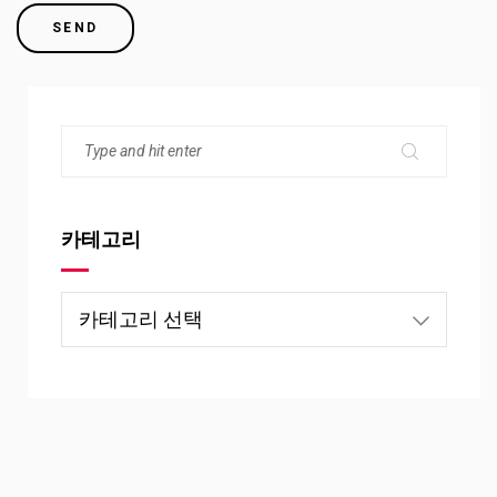
카테고리
카
테
고
리