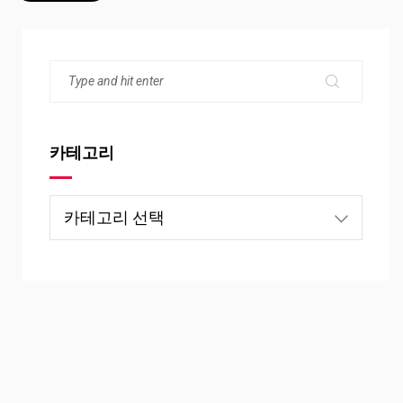
카테고리
카
테
고
리