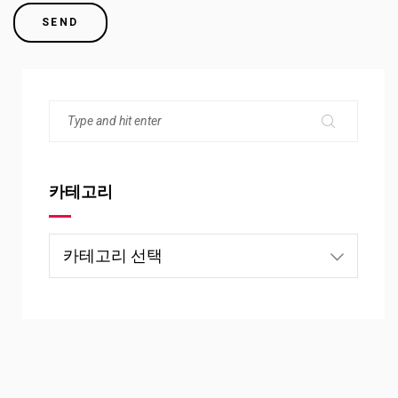
카테고리
카
테
고
리