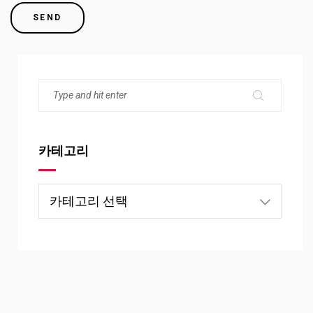
카테고리
카
테
고
리