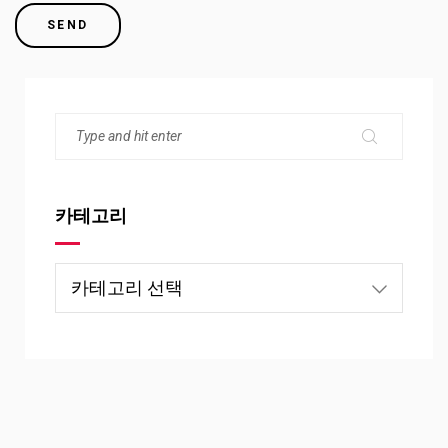
카테고리
카
테
고
리