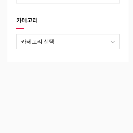
카테고리
카
테
고
리