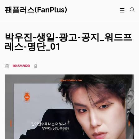
팬플러스(FanPlus)
박우진-생일-광고-공지_워드프
레스-명단_01
10/22/2020