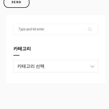
카테고리
카
테
고
리