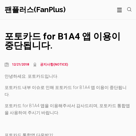
팬플러스(FanPlus)
포토카드 for B1A4 앱 이용이
중단됩니다.
12/21/2018
공지사항(NOTICE)
안녕하세요. 포토카드입니다.
포토카드 내부 이슈로 인해 포토카드 for B1A4 앱 이용이 중단됩니
다.
포토카드 for B1A4 앱을 이용해주셔서 감사드리며, 포토카드 통합앱
을 사용하여 주시기 바랍니다.
포토카드 통합앱 다운받기: