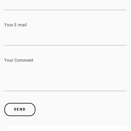
Your E-mail
Your Comment