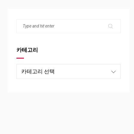
카테고리
카
테
고
리