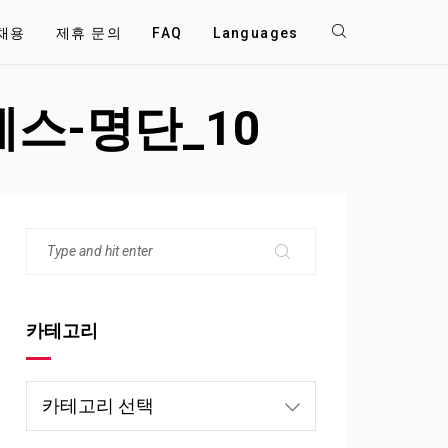
채용
제휴 문의
FAQ
Languages
레스-명단_10
카테고리
카
테
고